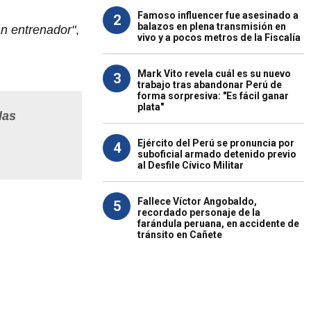
Famoso influencer fue asesinado a
2
balazos en plena transmisión en
n entrenador"
,
vivo y a pocos metros de la Fiscalía
Mark Vito revela cuál es su nuevo
3
trabajo tras abandonar Perú de
forma sorpresiva: "Es fácil ganar
plata"
las
Ejército del Perú se pronuncia por
4
suboficial armado detenido previo
al Desfile Cívico Militar
Fallece Víctor Angobaldo,
5
recordado personaje de la
farándula peruana, en accidente de
tránsito en Cañete