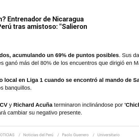
n? Entrenador de Nicaragua
Perú tras amistoso: "Salieron
gidos, acumulando un 69% de puntos posibles
. Sus d
s ganó más del 80% de los encuentros que dirigió en M
 local en Liga 1 cuando se encontró al mando de S
s banquillos.
UCV
y
Richard Acuña
terminaron inclinándose por
'Chic
rá cambiar su negativo presente.
OTICIAS
Noticias del Perú
Paolo Guerrero
Universitario