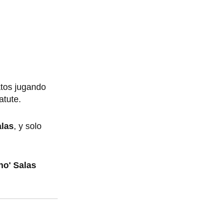
atos jugando
atute.
alas
, y solo
ho' Salas