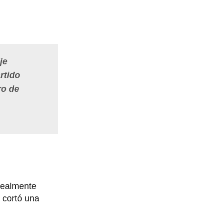
je
rtido
ro de
 realmente
 cortó una