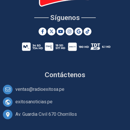
Síguenos
Contáctenos
ventas@radioexitosa.pe
exitosanoticias.pe
Av. Guardia Civil 670 Chorrillos