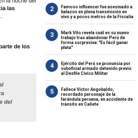
En la noche del
Famoso influencer fue asesinado a
2
ia las
balazos en plena transmisión en
.
vivo y a pocos metros de la Fiscalía
Mark Vito revela cuál es su nuevo
3
trabajo tras abandonar Perú de
forma sorpresiva: "Es fácil ganar
parte de los
plata"
Ejército del Perú se pronuncia por
4
suboficial armado detenido previo
al Desfile Cívico Militar
al
Fallece Víctor Angobaldo,
5
ra
recordado personaje de la
farándula peruana, en accidente de
e del
tránsito en Cañete