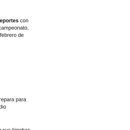
Deportes
con
 campeonato,
febrero de
prepara para
dio