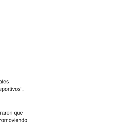
ales
portivos",
raron que
 promoviendo