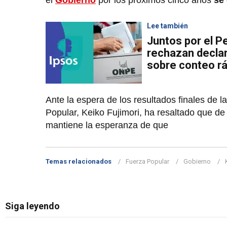
el
Gobierno
por los próximos cinco años
se
Lee también
Juntos por el P
rechazan declar
sobre conteo r
Ante la espera de los resultados finales de l
Popular, Keiko Fujimori, ha resaltado que de
mantiene la esperanza de que
Temas relacionados
Fuerza Popular
Gobierno
Siga leyendo