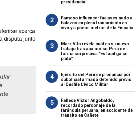
presidencial
Famoso influencer fue asesinado a
2
balazos en plena transmisión en
vivo y a pocos metros de la Fiscalía
eferirse acerca
a disputa junto
Mark Vito revela cuál es su nuevo
3
trabajo tras abandonar Perú de
forma sorpresiva: "Es fácil ganar
plata"
Ejército del Perú se pronuncia por
4
ular
suboficial armado detenido previo
al Desfile Cívico Militar
a
ante
Fallece Víctor Angobaldo,
5
recordado personaje de la
farándula peruana, en accidente de
tránsito en Cañete