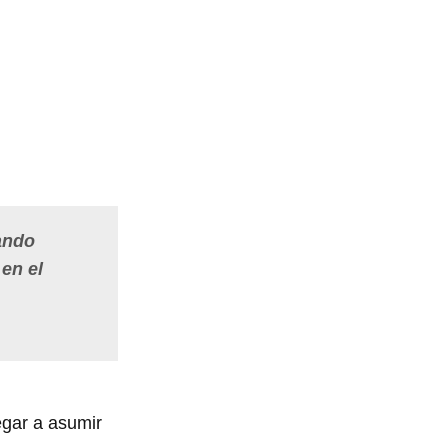
ando
en el
egar a asumir