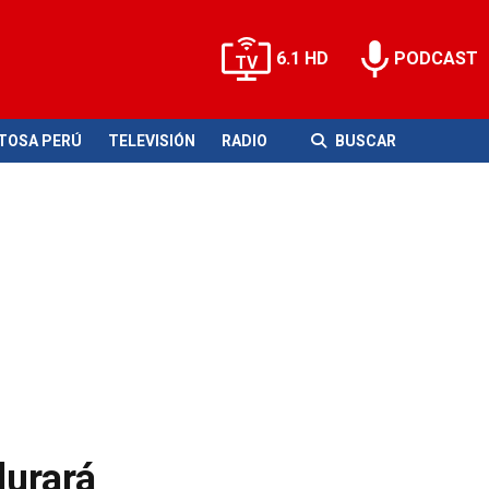
6.1 HD
PODCAST
ITOSA PERÚ
TELEVISIÓN
RADIO
BUSCAR
durará