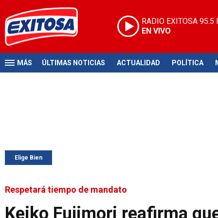
RADIO EXITOSA
95.5
EN VIVO
MÁS
ÚLTIMAS NOTICIAS
ACTUALIDAD
POLÍTICA
Elige Bien
Respetará tiempo de mandato
Keiko Fujimori reafirma qu