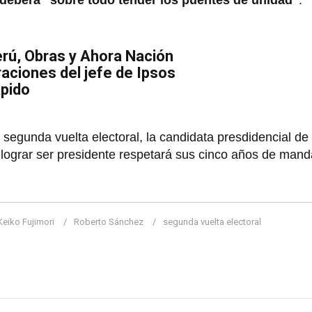
 deberá "sobre todo tender los puentes de unidad"
.
erú, Obras y Ahora Nación
aciones del jefe de Ipsos
ápido
a segunda vuelta electoral, la candidata presdidencial d
 lograr ser presidente respetará sus cinco años de mand
Keiko Fujimori
Roberto Sánchez
segunda vuelta electoral