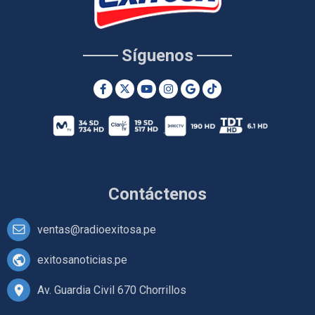
Síguenos
Contáctenos
ventas@radioexitosa.pe
exitosanoticias.pe
Av. Guardia Civil 670 Chorrillos