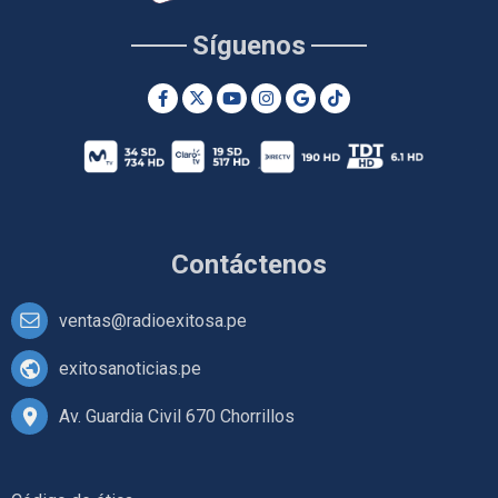
Síguenos
Contáctenos
ventas@radioexitosa.pe
exitosanoticias.pe
Av. Guardia Civil 670 Chorrillos