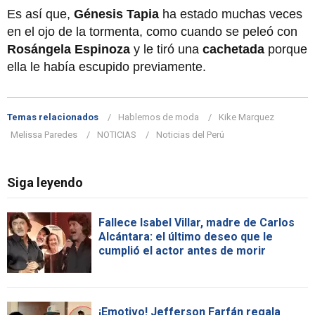
Es así que,
Génesis Tapia
ha estado muchas veces
en el ojo de la tormenta, como cuando se peleó con
Rosángela Espinoza
y le tiró una
cachetada
porque
ella le había escupido previamente.
Temas relacionados
Hablemos de moda
Kike Marquez
Melissa Paredes
NOTICIAS
Noticias del Perú
Siga leyendo
Fallece Isabel Villar, madre de Carlos
Alcántara: el último deseo que le
cumplió el actor antes de morir
¡Emotivo! Jefferson Farfán regala