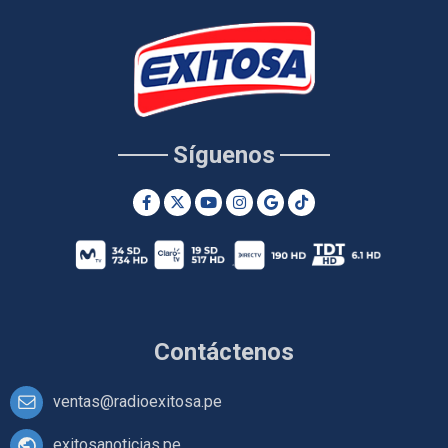
Síguenos
Contáctenos
ventas@radioexitosa.pe
exitosanoticias.pe