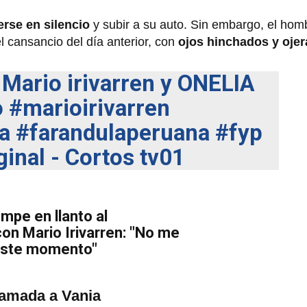
rse en silencio
y subir a su auto. Sin embargo, el hom
l cansancio del día anterior, con
ojos hinchados y oje
Mario irivarren y ONELIA
o
#marioirivarren
a
#farandulaperuana
#fyp
inal - Cortos tv01
mpe en llanto al
on Mario Irivarren: "No me
 este momento"
lamada a Vania