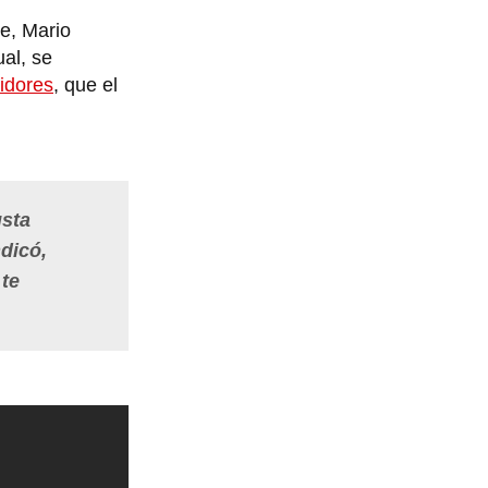
e, Mario
ual, se
idores
, que el
usta
dicó,
 te