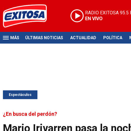
RADIO EXITOSA
95.5
EN VIVO
MÁS
ÚLTIMAS NOTICIAS
ACTUALIDAD
POLÍTICA
Espectáculos
¿En busca del perdón?
Mario Irivarren pasa la noc