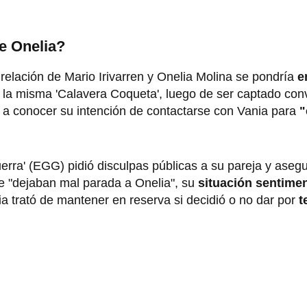
de Onelia?
a relación de Mario Irivarren y Onelia Molina se pondría
e
la misma 'Calavera Coqueta', luego de ser captado co
 a conocer su intención de contactarse con Vania para
"
uerra' (EGG) pidió disculpas públicas a su pareja y aseg
e "dejaban mal parada a Onelia", su
situación sentime
a trató de mantener en reserva si decidió o no dar por
t