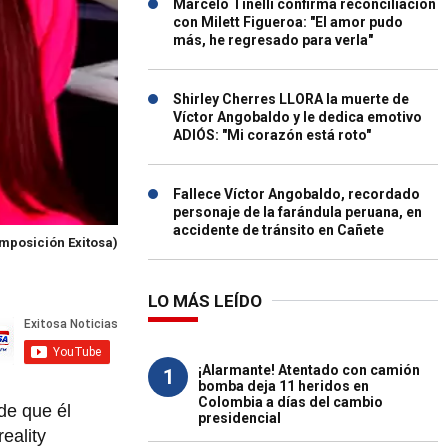
Marcelo Tinelli confirma reconciliación
con Milett Figueroa: "El amor pudo
más, he regresado para verla"
Shirley Cherres LLORA la muerte de
Víctor Angobaldo y le dedica emotivo
ADIÓS: "Mi corazón está roto"
Fallece Víctor Angobaldo, recordado
personaje de la farándula peruana, en
accidente de tránsito en Cañete
mposición Exitosa)
LO MÁS LEÍDO
¡Alarmante! Atentado con camión
1
bomba deja 11 heridos en
Colombia a días del cambio
de que él
presidencial
eality