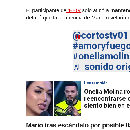
El participante de
'EEG'
solo atinó a
mantene
detalló que la apariencia de Mario revelaría e
@cortostv01
#amoryfueg
#oneliamolin
♬ sonido orig
Lee también
Onelia Molina ro
reencontrarse c
siento bien en
Mario tras escándalo por posible l