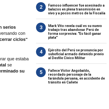
Famoso influencer fue asesinado a
2
balazos en plena transmisión en
vivo y a pocos metros de la Fiscalía
Mark Vito revela cuál es su nuevo
3
n serios
trabajo tras abandonar Perú de
nversando con
forma sorpresiva: "Es fácil ganar
plata"
cerrar ciclos"
Ejército del Perú se pronuncia por
4
suboficial armado detenido previo
al Desfile Cívico Militar
urar que estaba
ntal
se
Fallece Víctor Angobaldo,
erminado su
5
recordado personaje de la
farándula peruana, en accidente de
tránsito en Cañete