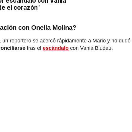
or escándalo con Vania
te el corazón"
iación con Onelia Molina?
a, un reportero se acercó rápidamente a Mario y no dudó
conciliarse
tras el
escándalo
con Vania Bludau.