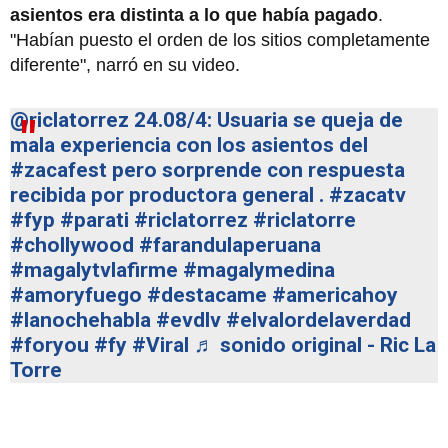
asientos era distinta a lo que había pagado
.
"Habían puesto el orden de los sitios completamente
diferente", narró en su video.
@riclatorrez
24.08/4: Usuaria se queja de
mala experiencia con los asientos del
#zacafest
pero sorprende con respuesta
recibida por productora general .
#zacatv
#fyp
#parati
#riclatorrez
#riclatorre
#chollywood
#farandulaperuana
#magalytvlafirme
#magalymedina
#amoryfuego
#destacame
#americahoy
#lanochehabla
#evdlv
#elvalordelaverdad
#foryou
#fy
#Viral
♬ sonido original - Ric La
Torre