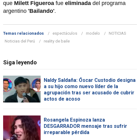
que
Milett Figueroa
fue
eliminada
del programa
argentino
'Bailando'
.
Temas relacionados
espectáculos
modelo
NOTICIAS
Noticias del Perú
reality de baile
Siga leyendo
Naldy Saldaña: Óscar Custodio designa
a su hijo como nuevo líder de la
agrupación tras ser acusado de cubrir
actos de acoso
Rosangela Espinoza lanza
DESGARRADOR mensaje tras sufrir
irreparable pérdida