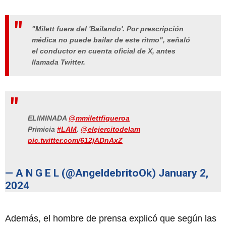
"Milett fuera del 'Bailando'. Por prescripción
médica no puede bailar de este ritmo", señaló
el conductor en cuenta oficial de X, antes
llamada Twitter.
ELIMINADA
@mmilettfigueroa
Primicia
#LAM
.
@elejercitodelam
pic.twitter.com/612jADnAxZ
— A N G E L (@AngeldebritoOk)
January 2,
2024
Además, el hombre de prensa explicó que según las