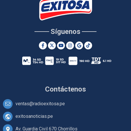
Síguenos
Contáctenos
ventas@radioexitosa.pe
exitosanoticias.pe
Av. Guardia Civil 670 Chorrillos