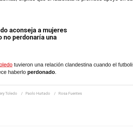
do aconseja a mujeres
o no perdonaría una
oledo
tuvieron una relación clandestina cuando el futbol
ece haberlo
perdonado
.
ry Toledo
Paolo Hurtado
Rosa Fuentes