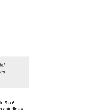
del
ica
e 5 o 6
s estudios y