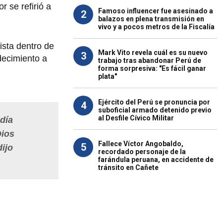
 se refirió a
Famoso influencer fue asesinado a
2
balazos en plena transmisión en
vivo y a pocos metros de la Fiscalía
ista dentro de
Mark Vito revela cuál es su nuevo
3
decimiento a
trabajo tras abandonar Perú de
forma sorpresiva: "Es fácil ganar
plata"
Ejército del Perú se pronuncia por
4
suboficial armado detenido previo
al Desfile Cívico Militar
 día
Dios
Fallece Víctor Angobaldo,
5
ijo
recordado personaje de la
farándula peruana, en accidente de
tránsito en Cañete