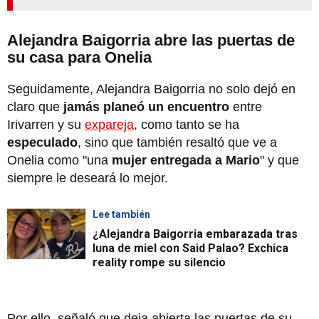
Alejandra Baigorria abre las puertas de
su casa para Onelia
Seguidamente, Alejandra Baigorria no solo dejó en
claro que
jamás planeó un encuentro
entre
Irivarren y su
expareja
, como tanto se ha
especulado
, sino que también resaltó que ve a
Onelia como "una
mujer entregada a Mario
" y que
siempre le deseará lo mejor.
Lee también
¿Alejandra Baigorria embarazada tras
luna de miel con Said Palao? Exchica
reality rompe su silencio
Por ello, señaló que deja abierta las puertas de su