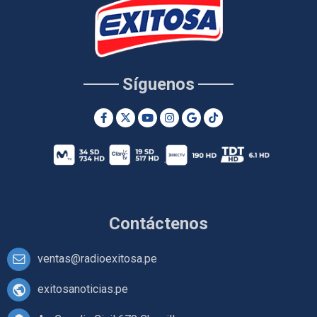
Síguenos
Contáctenos
ventas@radioexitosa.pe
exitosanoticias.pe