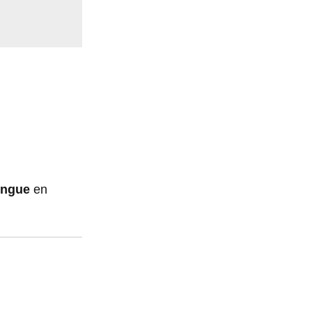
engue
en