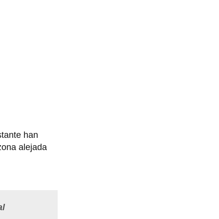
stante han
zona alejada
al