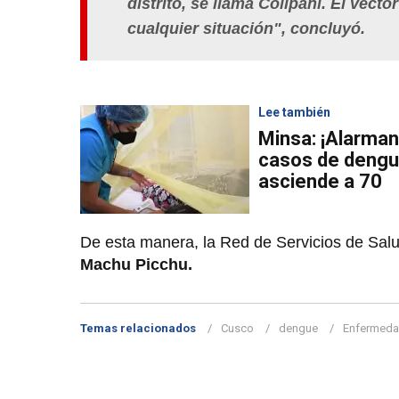
distrito, se llama Collpani. El vecto
cualquier situación", concluyó.
Lee también
Minsa: ¡Alarman
casos de dengu
asciende a 70
De esta manera, la Red de Servicios de Sal
Machu Picchu.
Temas relacionados
Cusco
dengue
Enfermedad