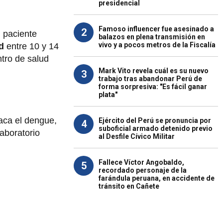
presidencial
Famoso influencer fue asesinado a
2
 paciente
balazos en plena transmisión en
vivo y a pocos metros de la Fiscalía
ad
entre 10 y 14
ntro de salud
Mark Vito revela cuál es su nuevo
3
trabajo tras abandonar Perú de
forma sorpresiva: "Es fácil ganar
plata"
taca el dengue,
Ejército del Perú se pronuncia por
4
suboficial armado detenido previo
laboratorio
al Desfile Cívico Militar
Fallece Víctor Angobaldo,
5
recordado personaje de la
farándula peruana, en accidente de
tránsito en Cañete