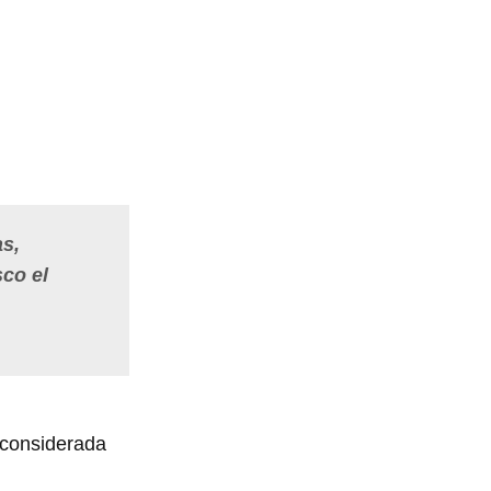
as,
sco el
 considerada