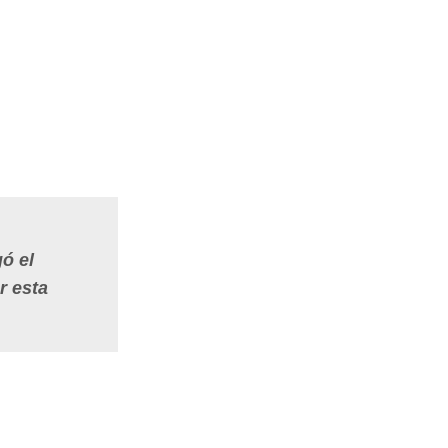
gó el
r esta