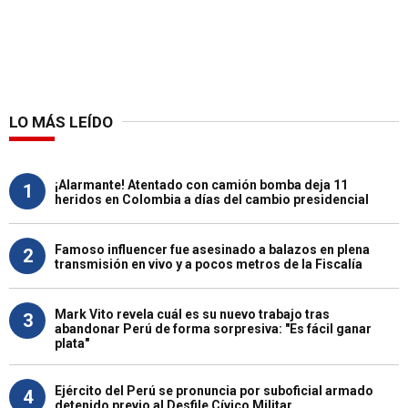
LO MÁS LEÍDO
¡Alarmante! Atentado con camión bomba deja 11
1
heridos en Colombia a días del cambio presidencial
Famoso influencer fue asesinado a balazos en plena
2
transmisión en vivo y a pocos metros de la Fiscalía
Mark Vito revela cuál es su nuevo trabajo tras
3
abandonar Perú de forma sorpresiva: "Es fácil ganar
plata"
Ejército del Perú se pronuncia por suboficial armado
4
detenido previo al Desfile Cívico Militar