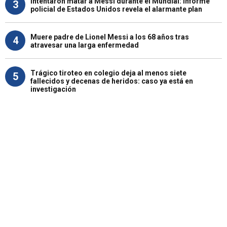
Intentaron matar a Messi durante el Mundial: informe
3
policial de Estados Unidos revela el alarmante plan
Muere padre de Lionel Messi a los 68 años tras
4
atravesar una larga enfermedad
Trágico tiroteo en colegio deja al menos siete
5
fallecidos y decenas de heridos: caso ya está en
investigación