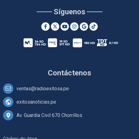
Síguenos
Contáctenos
ventas@radioexitosa.pe
exitosanoticias.pe
Av. Guardia Civil 670 Chorrillos
Código de ética