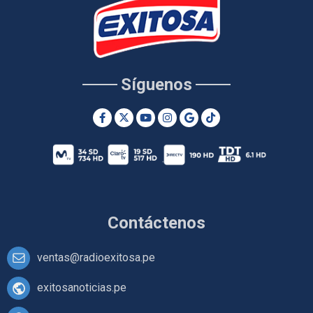
Síguenos
Contáctenos
ventas@radioexitosa.pe
exitosanoticias.pe