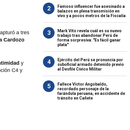
Famoso influencer fue asesinado a
2
balazos en plena transmisión en
vivo y a pocos metros de la Fiscalía
Mark Vito revela cuál es su nuevo
3
apturó a tres
trabajo tras abandonar Perú de
a Cardozo
forma sorpresiva: "Es fácil ganar
plata"
Ejército del Perú se pronuncia por
4
intimidad
y
suboficial armado detenido previo
al Desfile Cívico Militar
pción C4 y
Fallece Víctor Angobaldo,
5
recordado personaje de la
farándula peruana, en accidente de
tránsito en Cañete