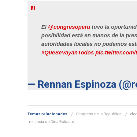
El
@congresoperu
tuvo la oportunid
posibilidad está en manos de la pre
autoridades locales no podemos estar
#QueSeVayanTodos
pic.twitter.com/
— Rennan Espinoza (@
Temas relacionados
Congreso de la República
ele
renuncia de Dina Boluarte