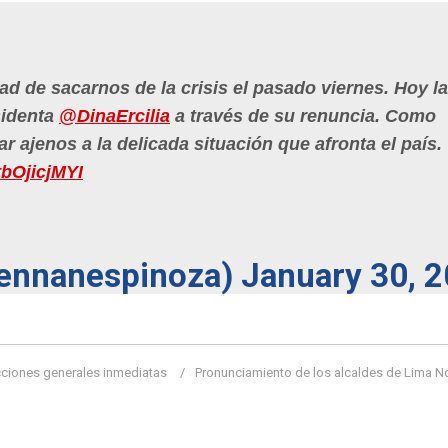
ad de sacarnos de la crisis el pasado viernes. Hoy la
sidenta
@DinaErcilia
a través de su renuncia. Como
 ajenos a la delicada situación que afronta el país.
tbOjicjMYI
rennanespinoza)
January 30, 
cciones generales inmediatas
Pronunciamiento de los alcaldes de Lima N