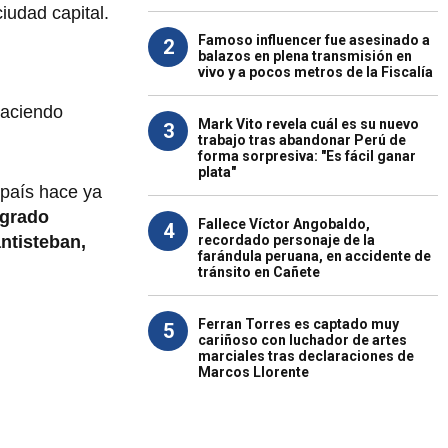
ciudad capital.
Famoso influencer fue asesinado a
2
balazos en plena transmisión en
vivo y a pocos metros de la Fiscalía
haciendo
Mark Vito revela cuál es su nuevo
3
trabajo tras abandonar Perú de
forma sorpresiva: "Es fácil ganar
plata"
 país hace ya
ogrado
Fallece Víctor Angobaldo,
4
recordado personaje de la
antisteban,
farándula peruana, en accidente de
tránsito en Cañete
Ferran Torres es captado muy
5
cariñoso con luchador de artes
marciales tras declaraciones de
Marcos Llorente