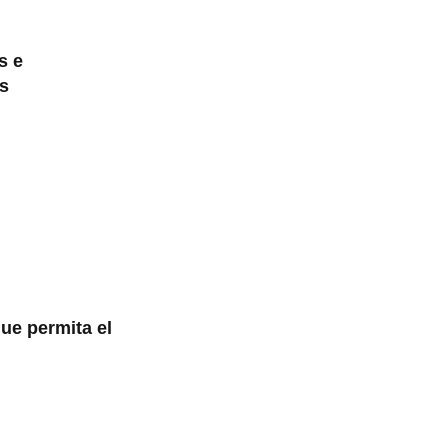
s e
s
que permita el