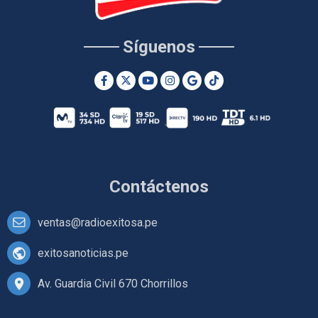
Síguenos
Contáctenos
ventas@radioexitosa.pe
exitosanoticias.pe
Av. Guardia Civil 670 Chorrillos