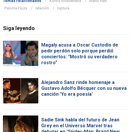
Temas relacionados
Korina Rivadeneira
Mario Hart
Paloma Fiuza
relación
ruptura
Siga leyendo
Magaly acusa a Oscar Custodio de
pedir perdón solo porque perdió
conciertos: "Mostró su verdadero
rostro"
Alejandro Sanz rinde homenaje a
Gustavo Adolfo Bécquer con su nueva
canción 'Yo era poesía'
Sadie Sink habla del futuro de Jean
Grey en el Universo Marvel tras
debutar en 'Spider-Man: Brand New