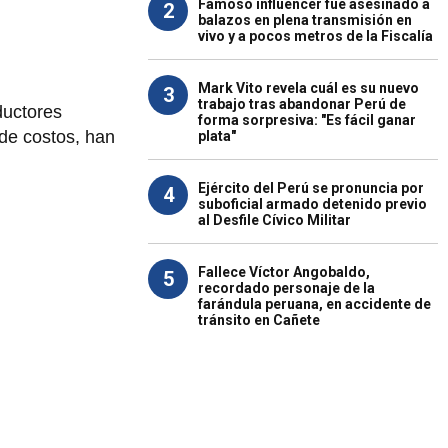
Famoso influencer fue asesinado a
2
balazos en plena transmisión en
vivo y a pocos metros de la Fiscalía
Mark Vito revela cuál es su nuevo
3
trabajo tras abandonar Perú de
ductores
forma sorpresiva: "Es fácil ganar
 de costos, han
plata"
Ejército del Perú se pronuncia por
4
suboficial armado detenido previo
al Desfile Cívico Militar
Fallece Víctor Angobaldo,
5
recordado personaje de la
farándula peruana, en accidente de
tránsito en Cañete