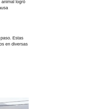
l animal logró
pausa
 paso. Estas
dos en diversas