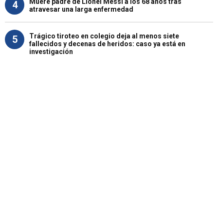
Muere padre de Lionel Messi a los 68 años tras
4
atravesar una larga enfermedad
Trágico tiroteo en colegio deja al menos siete
5
fallecidos y decenas de heridos: caso ya está en
investigación