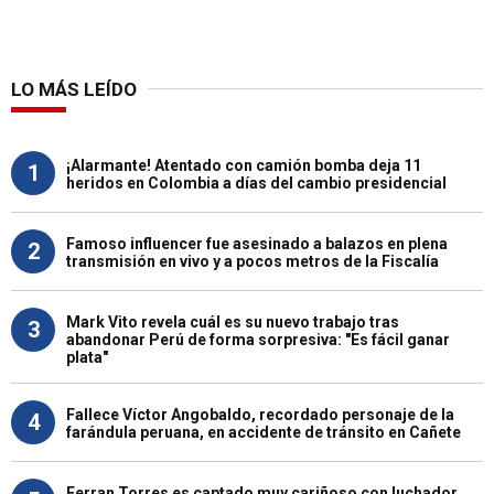
LO MÁS LEÍDO
¡Alarmante! Atentado con camión bomba deja 11
1
heridos en Colombia a días del cambio presidencial
Famoso influencer fue asesinado a balazos en plena
2
transmisión en vivo y a pocos metros de la Fiscalía
Mark Vito revela cuál es su nuevo trabajo tras
3
abandonar Perú de forma sorpresiva: "Es fácil ganar
plata"
Fallece Víctor Angobaldo, recordado personaje de la
4
farándula peruana, en accidente de tránsito en Cañete
Ferran Torres es captado muy cariñoso con luchador