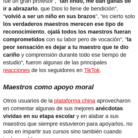
fue un gran profesor", "
tan lindo, me dan ganas de
ir a abrazarlo
, que Dios lo llene de bendición",
"
volvió a ser un niño en sus brazos
", "es cierto solo
los verdaderos maestros merecen ese tipo de
reconocimiento
,
ojalá todos los maestros fueran
comprometidos
con su labor pero de vocación", "
la
peor sensación es dejar a tu maestro que te dio
cariño
y comprensión durante todo ese tiempo de
estudio", fueron algunas de las principales
reacciones
de los seguidores en
TikTok
.
Maestros como apoyo moral
Otros usuarios de la
plataforma china
aprovecharon
en comentar algunas de sus mejores
anécdotas
vividas en su etapa escolar
y en alabar a sus
maestros que siempre estuvieron para apoyarlos, no
solo en impartir sus cursos sino también cuando