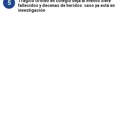
Trágico tiroteo en colegio deja al menos siete
5
fallecidos y decenas de heridos: caso ya está en
investigación