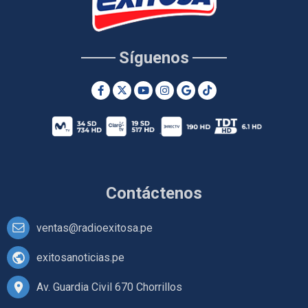
Síguenos
Contáctenos
ventas@radioexitosa.pe
exitosanoticias.pe
Av. Guardia Civil 670 Chorrillos