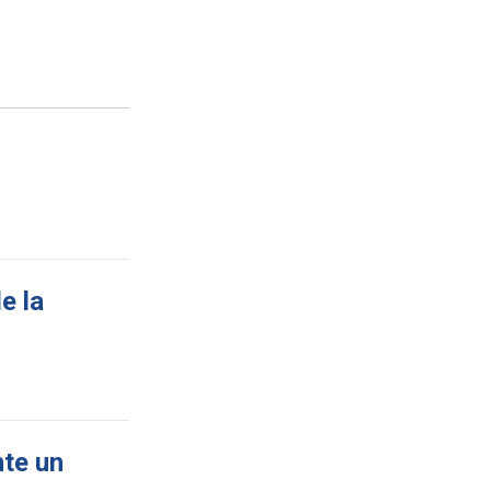
e la
nte un