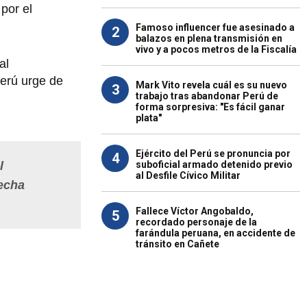
por el
Famoso influencer fue asesinado a
2
balazos en plena transmisión en
vivo y a pocos metros de la Fiscalía
al
erú urge de
Mark Vito revela cuál es su nuevo
3
trabajo tras abandonar Perú de
forma sorpresiva: "Es fácil ganar
plata"
Ejército del Perú se pronuncia por
4
suboficial armado detenido previo
l
al Desfile Cívico Militar
fecha
Fallece Víctor Angobaldo,
5
recordado personaje de la
farándula peruana, en accidente de
tránsito en Cañete