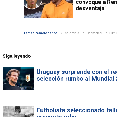
convoque a Rena
desventaja"
Temas relacionados
colombia
Conmebol
Elim
Siga leyendo
Uruguay sorprende con el re
selección rumbo al Mundial
Futbolista seleccionado fall
presunto robo