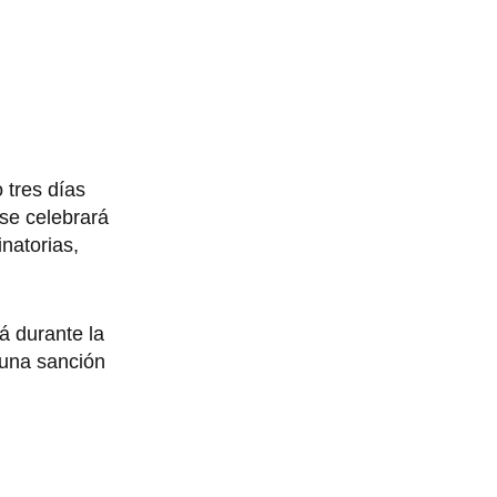
o tres días
 se celebrará
inatorias,
rá durante la
 una sanción