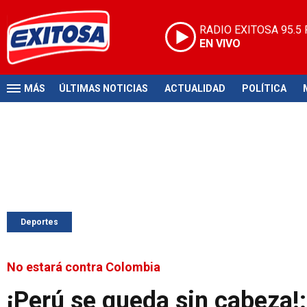
RADIO EXITOSA
95.5
EN VIVO
MÁS
ÚLTIMAS NOTICIAS
ACTUALIDAD
POLÍTICA
Deportes
No estará contra Colombia
¡Perú se queda sin cabeza!