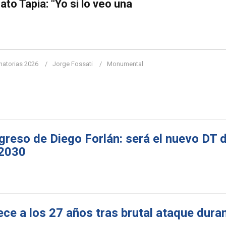
to Tapia: "Yo si lo veo una
inatorias 2026
Jorge Fossati
Monumental
greso de Diego Forlán: será el nuevo DT d
 2030
ece a los 27 años tras brutal ataque dura