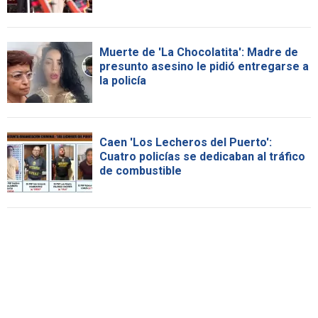
Muerte de 'La Chocolatita': Madre de
presunto asesino le pidió entregarse a
la policía
Caen 'Los Lecheros del Puerto':
Cuatro policías se dedicaban al tráfico
de combustible