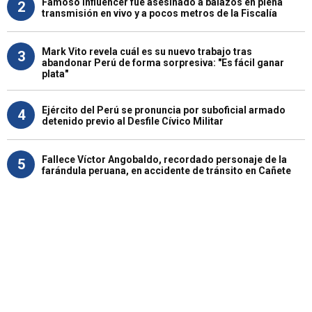
Famoso influencer fue asesinado a balazos en plena
2
transmisión en vivo y a pocos metros de la Fiscalía
Mark Vito revela cuál es su nuevo trabajo tras
3
abandonar Perú de forma sorpresiva: "Es fácil ganar
plata"
Ejército del Perú se pronuncia por suboficial armado
4
detenido previo al Desfile Cívico Militar
Fallece Víctor Angobaldo, recordado personaje de la
5
farándula peruana, en accidente de tránsito en Cañete