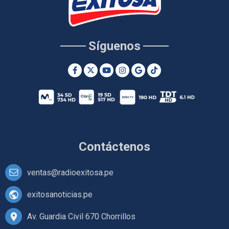
Síguenos
Contáctenos
ventas@radioexitosa.pe
exitosanoticias.pe
Av. Guardia Civil 670 Chorrillos