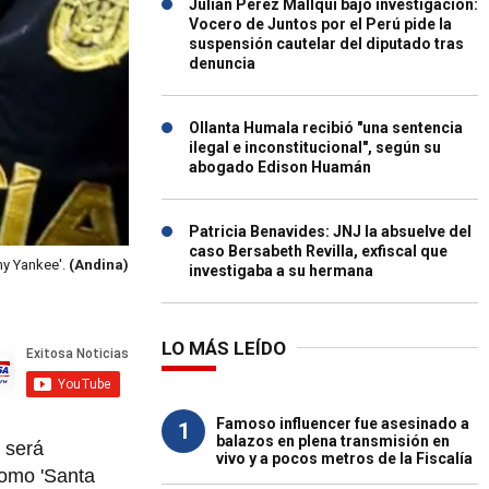
Julián Pérez Mallqui bajo investigación:
Vocero de Juntos por el Perú pide la
suspensión cautelar del diputado tras
denuncia
Ollanta Humala recibió "una sentencia
ilegal e inconstitucional", según su
abogado Edison Huamán
Patricia Benavides: JNJ la absuelve del
caso Bersabeth Revilla, exfiscal que
my Yankee'.
(Andina)
investigaba a su hermana
LO MÁS LEÍDO
Famoso influencer fue asesinado a
1
balazos en plena transmisión en
 será
vivo y a pocos metros de la Fiscalía
como 'Santa