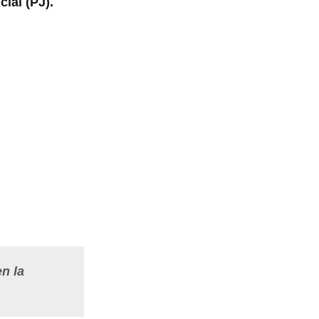
ial (PJ).
n la