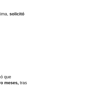
Lima,
solicitó
icó que
tro meses,
tras