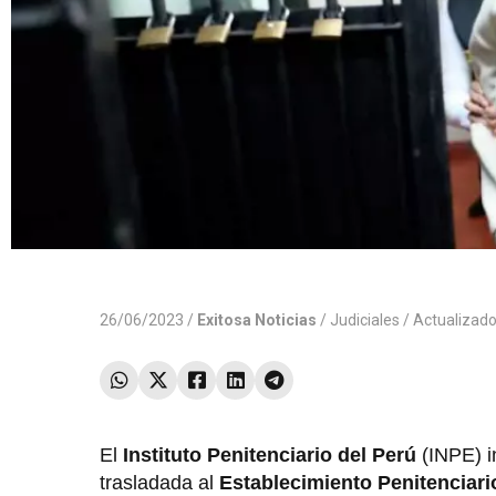
26/06/2023 /
Exitosa Noticias
/
Judiciales
/ Actualizad
El
Instituto Penitenciario del Perú
(INPE) 
trasladada al
Establecimiento Penitenciari