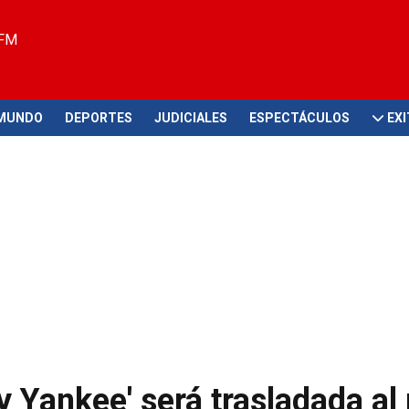
 FM
MUNDO
DEPORTES
JUDICIALES
ESPECTÁCULOS
EX
Yankee' será trasladada al 