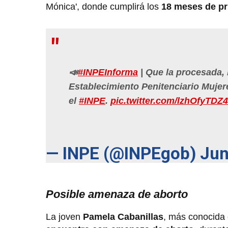
Mónica', donde cumplirá los
18 meses de pr
📣
#INPEInforma
| Que la procesada, 
Establecimiento Penitenciario Mujer
el
#INPE
.
pic.twitter.com/lzhOfyTDZ4
— INPE (@INPEgob)
Jun
Posible amenaza de aborto
La joven
Pamela Cabanillas
, más conocida