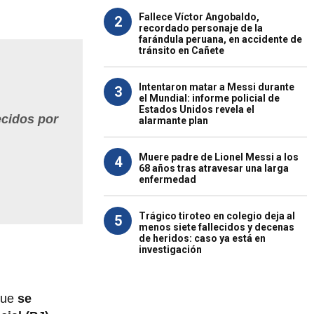
Fallece Víctor Angobaldo,
2
recordado personaje de la
farándula peruana, en accidente de
tránsito en Cañete
Intentaron matar a Messi durante
3
el Mundial: informe policial de
Estados Unidos revela el
ecidos por
alarmante plan
Muere padre de Lionel Messi a los
4
68 años tras atravesar una larga
enfermedad
Trágico tiroteo en colegio deja al
5
menos siete fallecidos y decenas
de heridos: caso ya está en
investigación
que
se