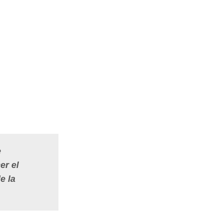
e
er el
e la