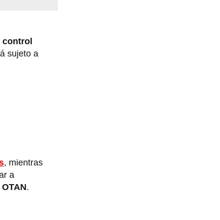
 control
á sujeto a
s
, mientras
ar a
a
OTAN
.