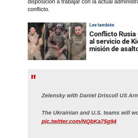
disposición a trabajar con la actual administ
conflicto.
Lee también
Conflicto Rusia
al servicio de K
misión de asalt
Zelensky with Daniel Driscoll US Ar
The Ukrainian and U.S. teams will wo
pic.twitter.com/NQbKa75g94