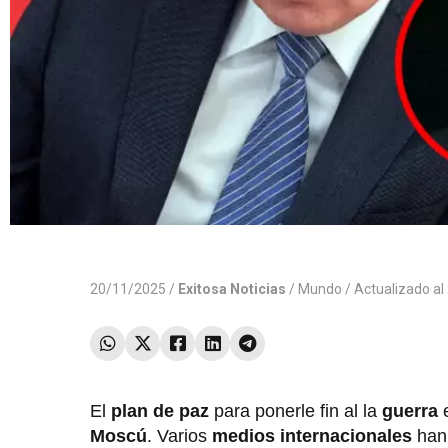
20/11/2025 /
Exitosa Noticias
/
Mundo
/ Actualizado a
El
plan de paz
para ponerle fin al la
guerra
Moscú
. Varios
medios internacionales
han 