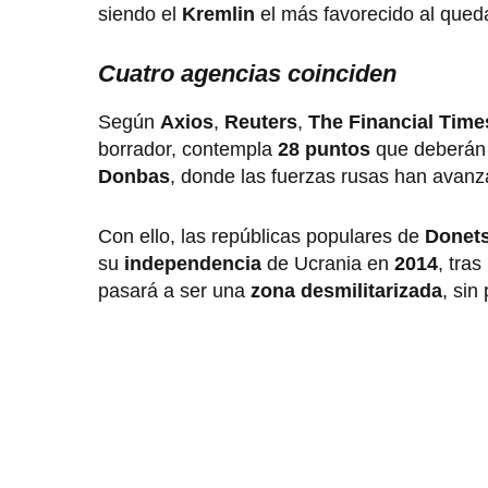
siendo el
Kremlin
el más favorecido al queda
Cuatro agencias coinciden
Según
Axios
,
Reuters
,
The Financial
Tim
borrador, contempla
28 puntos
que deberán 
Donbas
, donde las fuerzas rusas han avan
Con ello, las repúblicas populares de
Donet
su
independencia
de Ucrania en
2014
, tra
pasará a ser una
zona desmilitarizada
, sin