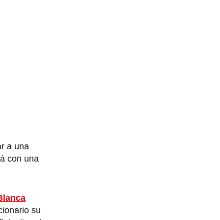
r a una
rá con una
Blanca
cionario su