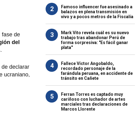
Famoso influencer fue asesinado a
2
balazos en plena transmisión en
vivo y a pocos metros de la Fiscalía
Mark Vito revela cuál es su nuevo
3
n fase de
trabajo tras abandonar Perú de
gión
del
forma sorpresiva: "Es fácil ganar
plata"
.
Fallece Víctor Angobaldo,
4
 de declarar
recordado personaje de la
farándula peruana, en accidente de
te ucraniano,
tránsito en Cañete
Ferran Torres es captado muy
5
cariñoso con luchador de artes
marciales tras declaraciones de
Marcos Llorente