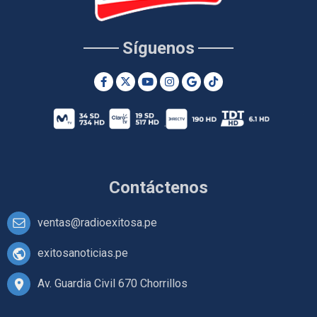
Síguenos
Contáctenos
ventas@radioexitosa.pe
exitosanoticias.pe
Av. Guardia Civil 670 Chorrillos