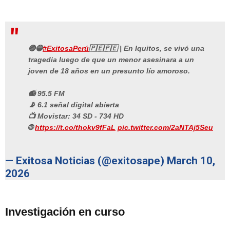
🔴🔵
#ExitosaPerú
🇵🇪🇵🇪 | En Iquitos, se vivó una
tragedia luego de que un menor asesinara a un
joven de 18 años en un presunto lío amoroso.
📻 95.5 FM
📡 6.1 señal digital abierta
📺 Movistar: 34 SD - 734 HD
🌐
https://t.co/thokv9fFaL
pic.twitter.com/2aNTAj5Seu
— Exitosa Noticias (@exitosape)
March 10,
2026
Investigación en curso