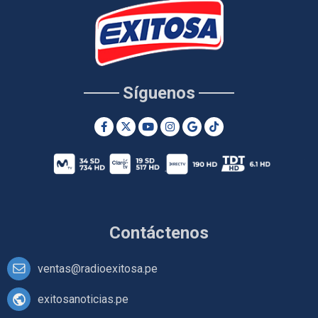
Síguenos
Contáctenos
ventas@radioexitosa.pe
exitosanoticias.pe