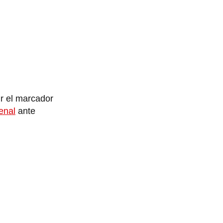
ir el marcador
enal
ante